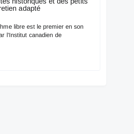
tes historiques et des petits
etien adapté
thme libre est le premier en son
r l’Institut canadien de